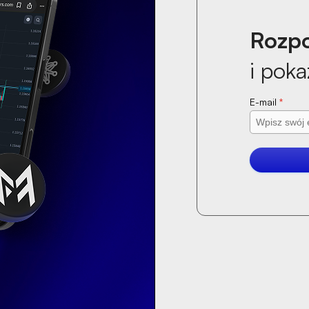
Rozpo
i poka
E-mail
*